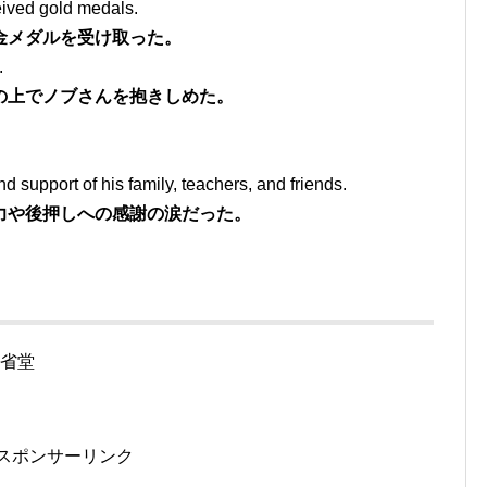
eived gold medals.
金メダルを受け取った。
.
の上でノブさんを抱きしめた。
d support of his family, teachers, and friends.
力や後押しへの感謝の涙だった。
 三省堂
スポンサーリンク