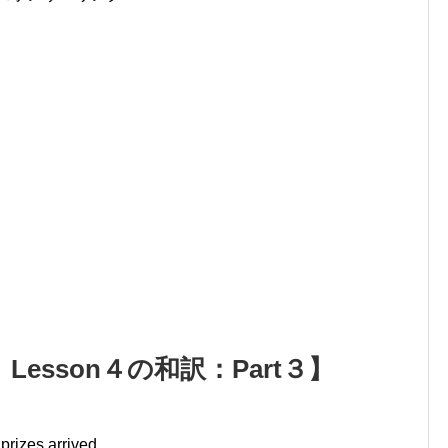
Lesson４の和訳：Part３】
 prizes arrived.