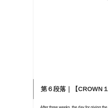
第６段落｜【CROWN１ 
After three weeks, the day for giving the