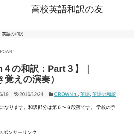
高校英語和訳の友
英語の和訳
CROWN１
on４の和訳：Part３】｜
r（聞き覚えの演奏）
6/19
2016/12/24
CROWN１
,
英語
,
英語の和訳
の和訳になります。和訳部分は第６〜８段落です。 学校の予
スポンサーリンク