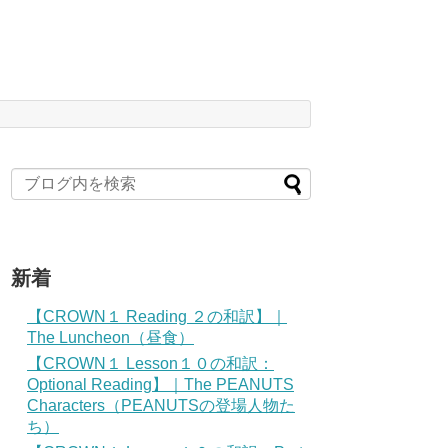
新着
【CROWN１ Reading ２の和訳】｜
The Luncheon（昼食）
【CROWN１ Lesson１０の和訳：
Optional Reading】｜The PEANUTS
Characters（PEANUTSの登場人物た
ち）