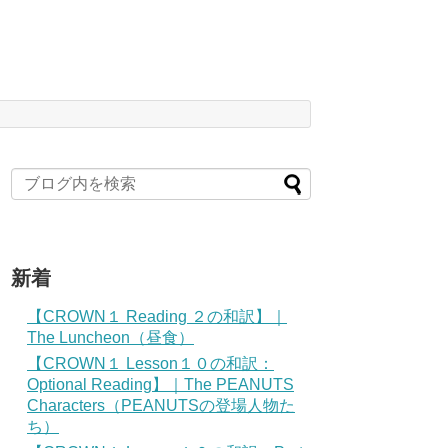
新着
【CROWN１ Reading ２の和訳】｜
The Luncheon（昼食）
【CROWN１ Lesson１０の和訳：
Optional Reading】｜The PEANUTS
Characters（PEANUTSの登場人物た
ち）