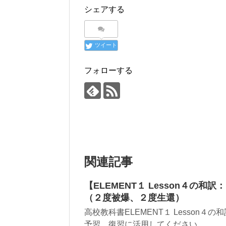
シェアする
ツイート
フォローする
関連記事
【ELEMENT１ Lesson４の和訳：Part
（２度被爆、２度生還）
高校教科書ELEMENT１ Lesso
予習、復習に活用してください。