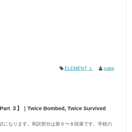
ELEMENT １
nabe
 ３】｜Twice Bombed, Twice Survived
n４の和訳になります。和訳部分は第６〜８段落です。学校の