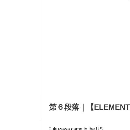
第６段落｜【ELEMENT１
Fukuzawa came to the US.