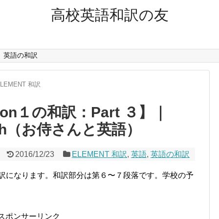
高校英語和訳の友
英語の和訳
ELEMENT 和訳
son１の和訳：Part ３】｜
nglish（お侍さんと英語）
2016/12/23
ELEMENT 和訳
,
英語
,
英語の和訳
n１の和訳になります。和訳部分は第６〜７段落です。学校の予
スポンサーリンク