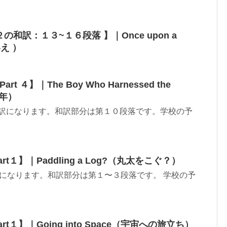
ng ２の和訳：１３~１６段落 】｜Once upon a
いえ ）
t ４】｜The Boy Who Harnessed the
年）
n８の和訳になります。和訳部分は第１０段落です。学校の予
rt１】｜Paddling a Log?（丸太をこぐ？）
の和訳になります。和訳部分は第１〜３段落です。 学校の予
rt１】｜Going into Space（宇宙への旅立ち）