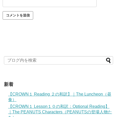
新着
【CROWN１ Reading ２の和訳】｜The Luncheon（昼
食）
【CROWN１ Lesson１０の和訳：Optional Reading】
｜The PEANUTS Characters（PEANUTSの登場人物た