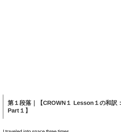
第１段落｜【CROWN１ Lesson１の和訳：
Part１】
I traveled into space three times.