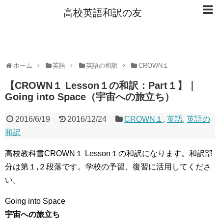
高校英語和訳の友
ホーム
英語
英語の和訳
CROWN１
【CROWN１ Lesson１の和訳：Part１】｜
Going into Space（宇宙への旅立ち）
2016/6/19
2016/12/24
CROWN１
,
英語
,
英語の
和訳
高校教科書CROWN１ Lesson１の和訳になります。和訳部
分は第１,２段落です。学校の予習、復習に活用してくださ
い。
Going into Space
宇宙への旅立ち