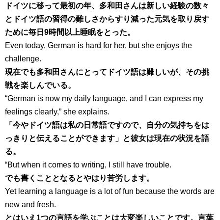
ドイツに移って最初の年、多和田さんは新しい経験の数々
とドイツ語の習得の難しさからすり減った元気を取り戻す
ために毎日9時間以上睡眠をとった。
Even today, German is hard for her, but she enjoys the
challenge.
現在でも多和田さんにとってドイツ語は難しいが、その挑
戦を楽しんでいる。
“German is now my daily language, and I can express my
feelings clearly,” she explains.
「今やドイツ語は私の日常語ですので、自分の気持ちをは
っきりと伝えることができます」と彼女は現在の状況を語
る。
“But when it comes to writing, I still have trouble.
でも書くこととなるとやはり苦労します。
Yet learning a language is a lot of fun because the words are
new and fresh.
とはいえ1つの言語を学ぶことは大変楽しいことです。言葉