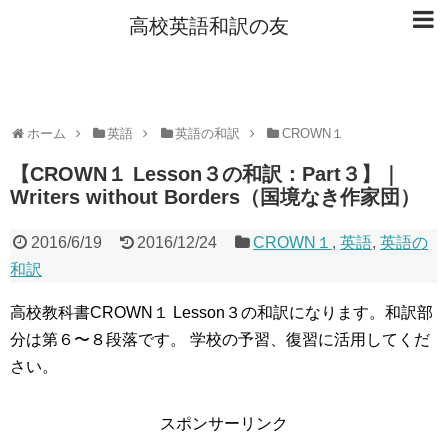
高校英語和訳の友
ホーム
英語
英語の和訳
CROWN１
【CROWN１ Lesson３の和訳：Part３】｜
Writers without Borders（国境なき作家団）
2016/6/19
2016/12/24
CROWN１
,
英語
,
英語の
和訳
高校教科書CROWN１ Lesson３の和訳になります。和訳部
分は第６〜８段落です。 学校の予習、復習に活用してくだ
さい。
スポンサーリンク