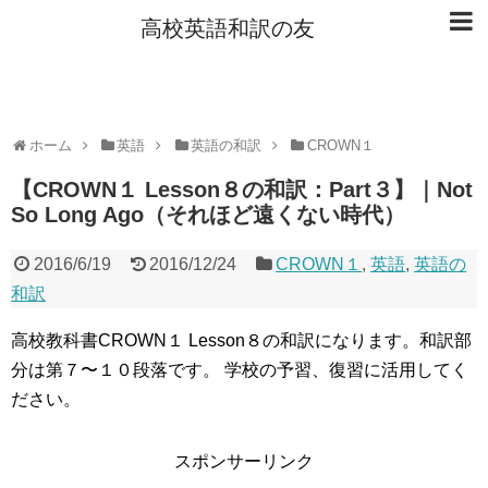
高校英語和訳の友
ホーム
英語
英語の和訳
CROWN１
【CROWN１ Lesson８の和訳：Part３】｜Not
So Long Ago（それほど遠くない時代）
2016/6/19
2016/12/24
CROWN１
,
英語
,
英語の
和訳
高校教科書CROWN１ Lesson８の和訳になります。和訳部
分は第７〜１０段落です。 学校の予習、復習に活用してく
ださい。
スポンサーリンク